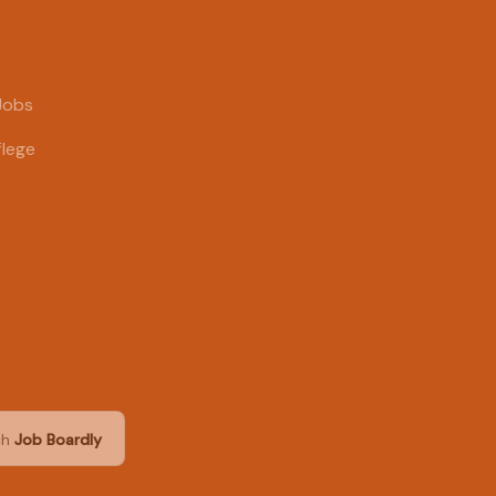
Jobs
flege
ch
Job Boardly